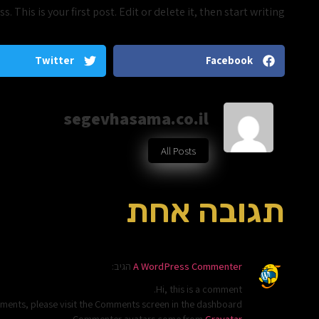
This is your first post. Edit or delete it, then start writing!
Twitter
Facebook
segevhasama.co.il
All Posts
תגובה אחת
A WordPress Commenter
הגיב:
Hi, this is a comment.
mments, please visit the Comments screen in the dashboard.
.
Commenter avatars come from
Gravatar