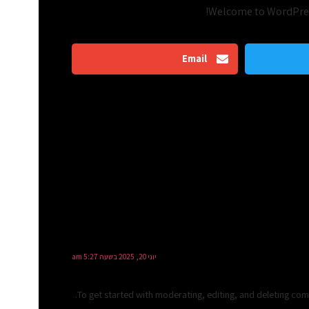
Welcome to WordPress. 
Email
יוני 20, 2025 בשעה 5:27 am
To get started with moderating, editing, and deleting co