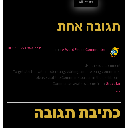
All Posts
תגובה אחת
יוני 5, 2025 בשעה 4:27 am
A WordPress Commenter
הגיב:
Hi, this is a comment.
To get started with moderating, editing, and deleting comments,
please visit the Comments screen in the dashboard.
.
Commenter avatars come from
Gravatar
הגב
כתיבת תגובה