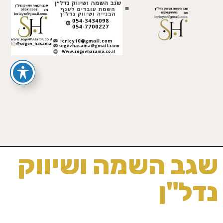
שגב השמה ושיווק
נדל"ן