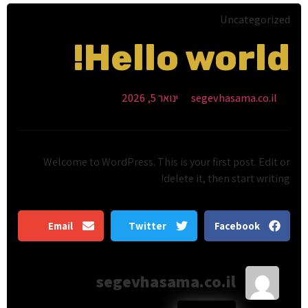
Uncategorized
Hello world!
segevhasama.co.il
ינואר 5, 2026
Welcome to WordPress. This is your first post. Edit or
delete it, then start writing!
Email
Twitter
Facebook
segevhasama.co.il