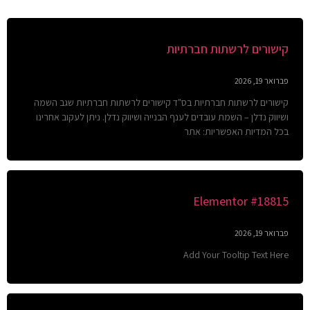
קישורים לרשתות חברתיות
פברואר 19, 2026
קישורים לרשתות חברתיות בס"ד קישורים לרשתות חברתיות שגב השמה
ושיווק נדלן – השמת עובדים לענף הבנייה ושיווק נדלן. ניתן לעקוב אחרינו
בכל המדיות האפשריות: אתר
Elementor #18815
פברואר 19, 2026
Add Your Tooltip Text Here