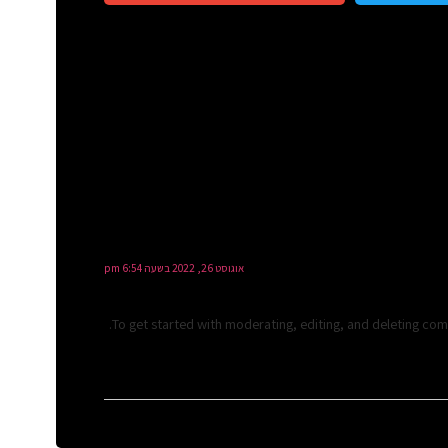
אוגוסט 26, 2022 בשעה 6:54 pm
To get started with moderating, editing, and deleting co