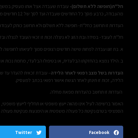
חל"ת(חופשה ללא תשלום)-
מהעבודה, כרבע מסך כל החודשים שעבדה ועד לסך של 12 חודשים מקסימום.
העדרות זו תחשב כחל"ת- חופשה ללא תשלום ולא תחשב כותק לעבודה
חל"ת לעובד- במידה ובת הזוג לא ניצלה זכות זו זכאי העובד לנצלה ו
א. בת זוגו עבדה לפחות שישה חודשים רצופים סמוך ליציאתו לחופשה ל
ב. הילד נמצא בהחזקתו הבלעדית, או בטיפולו הבלעדי, מחמת נכות או 
העדרות בשל מצב רפואי לאחר הלידה
– עובדת זכאית להעדר עד שי
הלידה, זכות זו תינתן לאחר הגשת אישור רפואי בכתב למעסיק.
העדרות זו תחשב כהעדרות מפאת מחלה.
האמור ברשימה לעיל אינו מהווה ייעוץ משפטי או תחליף לייעוץ משפטי
הספציפי בטרם נקיטת כל פעולה משפטית או הימנעות מנקיטת פעולה כז
Twitter
Facebook