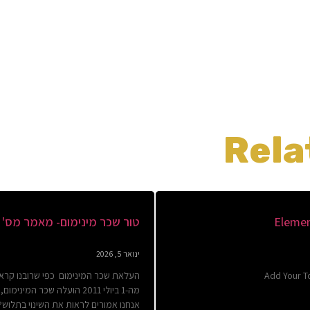
Rela
Elemen
טור שכר מינימום- מאמר מס' 1
ינואר 5, 2026
Add Your To
העלאת שכר המינימום כפי שרובנו קראנ
מה-1 ביולי 2011 הועלה שכר המינ
אנחנו אמורים לראות את השינוי בתלוש?