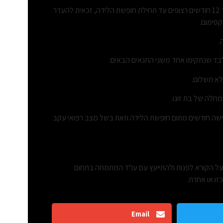
עובדת שעבדה אצל אותו מעסיק במשך 12 חודשים רצופים עד תחילת חופשת הלידה, זכאית להעדר
.
בלבד שנתקימו אחד משני התנאים הבאים:
לא תשלום.
מחלה של בת זוגו.
שה חודשים מתום חופשת הלידה וזאת בשל מצב רפואי עקב
, על הקורא לפנות ולהתייעץ עם עו"ד המתמחה בתחום
ו או אחרת.
Email