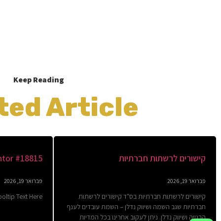
Keep Reading
ted Article
קישורים לרשתות חברתיות
tor #18815
פברואר 19, 2026
פברואר 19, 2026
קישורים לרשתות חברתיות בס"ד קישורים לרשתות
oltip Text Here
חברתיות שגב השמה ושיווק נדלן – השמת עובדים לענף
הבנייה ושיווק נדלן. ניתן לעקוב אחרינו בכל המדיות