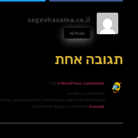
segevhasama.co.il
All Posts
תגובה אחת
A WordPress Commenter
הגיב:
Hi, this is a comment.
mments, please visit the Comments screen in the dashboard.
.
Commenter avatars come from
Gravatar