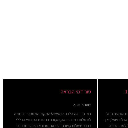
טור דמי הבראה
ינואר 5, 2026
ו ושמענו החל
דמי הבראה הלכה למעשה! המקור המשפטי– החובה
ימום, אבל בפועל, איך
לתשלום דמי הבראה,מקורה בהסכם הקיבוצי הכללי
 למה הכוונה
בדבר תשלום קצובת הבראה,שהוראותיו הורחבו בצו