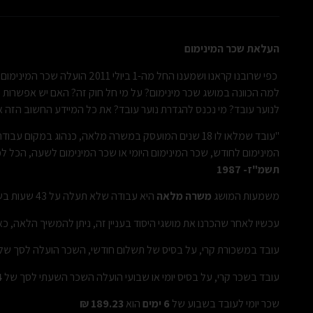
העלאת שכר המינימום
כפי שרובנו קראנו ושמענו החל מה-1
למה הכוונה במושג שכר מינימום? על מי חל חוק זה? האם יש אפשרות 
לנוער עובד? מי נכנס להגדרת נוער עובד? את כל המיידע החשוב הזה 
"עובד שמלאו לו 18 שנים המועסק במשרה מלאה, כנהוג במ
המינימום לחודש, שכר המינימום היומי או שכר המינימום לשעה, הכל לפ
תשמ"ז- 1987
משמעות המושג
משרה מלאה
היא עבודה שלא תעלה על 43 שעות בשבוע עבודה, או 186 שעות בחודש עבודה.
עכשיו לאחר שהכרנו את מושגי היסוד בעניין זה, ניתן להמשיך הלאה, כאמור, נכון לתאריך 1 ביולי 11
עובד במשכורת קרי, על בסיס של תשלום חודשי, השכר הועלה לסך של
עובד בשכר קרי, על בסיס יומי או שבועי הועלה השכר השעתי לסך של
₪
שכר יומי לעובד בשבוע של
6 ימים
הוא
189.23 ₪