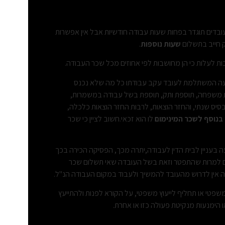
דים תוגדר בפחות שעות עבודה חודשיות אבל אין אפשרות
 חייב בתשלום
שעות נוספות
.
ות לעלות כי הן מחושבות לפי אחוזים מכל שכר העבודה.
בועה המשתלמת לעובד עקב עבודתו כל מה שלא נכנס
משפחה, תוספת ותק, תוספת בשל עבודה במשמרות,
סיס שנתי, והחזר הוצאות, לרבות החזר הוצאות כלכלה,
בנוסף לשכר המינימום
לו הוא זכאי.חשוב לציין כי שכר
עה בעניין לבית הדין לעבודה,יתרה מכך, הפסיקה הכירה בכך
רים למרות שהתפטר וזאת בשל העובדה שאי תשלום שכר
אין לדרוש מהעובד להמשיך ולעבוד במקום העבודה הנ"ל.
 מהווה ייעוץ משפטי או תחליף לייעוץ משפטי, על הקורא לפנות ולהתייעץ
ימנעות מנקיטת פעולה כזו או אחרת.