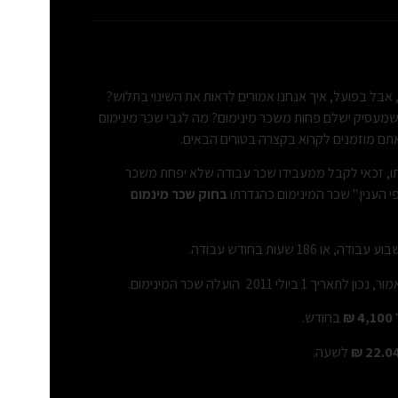
 ביולי 2011 הועלה שכר המינימום, אבל בפועל, איך אנחנו אמורים לראות את השינוי בתלוש?
שמעסיק ישלם פחות משכר מינימום? מה לגבי שכר מינימום
אתם מוזמנים לקרוא בקצרה בטורים הבאים.
קום עבודתו, זכאי לקבל ממעבידו שכר עבודה שלא יפחת משכר
י הענין." שכר המינימום כהגדרתו
בחוק שכר מינמום
20 הועלה שכר המינימום.
4,100 ₪
בחודש.
22.04 
לשעה.