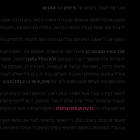
שכר יומי לעובד בשבוע של
5 ימים
הוא
164 ₪
כמובן שיכולה להיות אפשרות שהגדרת משרה מלאה בחברה בה אתם עוב
להגדיר יותר שעות עבודה כמשרה מלאה, במידה ועבדתם יותר, המעסיק
כמובן שככל ששכר המינימום עולה גם ההפרשות לפנסיה ולפיצויים צריכ
שכר המינימום מורכב
משכר יסוד או משולב, תוספות יוקר, תוספת ק
להגדרות אלה מתווסף לשכר המינימום
ולא נכלל בתוכו
למשל, תוספת 
פרמיה מדודה, מוסכמת, קבועה או קבוצתית, משכורת י"ג, מענקים על ב
אש"ל ונסיעות שמשלם המעביד. תשלום עבור רכיבים אלו ישולם לעובד
המינימום צפוי לעלות פעם נוספת לסך של
4,300 ₪ ב- 1/10/2012
.
למותר לציין כי עובד אשר הופרה זכותו לשכר מינימום רשאי להגיש תבי
שעובד שהתפטר בגלל שלא שולם לו שכר מינימום, זכאי לפיצויי פיטו
מינימום עולה כדי
הרעת תנאים מוחשית
במקום העבודה אשר בהתקיימה 
מאמר זה נכתב בשנת 2013 כל האמור ברשימה לעיל אינו
עם עו"ד המתמחה בתחום הספציפי בטרם נקיטת כל פעולה משפטית או ה