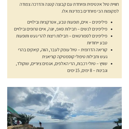
חוויית טיול אינטימית ומיוחדת עם קבוצה קטנה והדרכה צמודה
למקומות הכי מיוחדים במדינות אלו.
פיליפינים – איים, תופעות טבע, אטרקציות ובילויים
פיליפינים לנשים – חבילות סאפ, יוגה, איים טרופים ובילויים
פיליפינים לספורטאים – חבילות ריצות להרי געש ותופעות
טבע ייחודיות
קוריאה הדרומית – טיול עומק לעבר, הווה, קיאקים בהרי
געש וחבילות טיפולי קוסמטיקה קוריאנית
שוויץ – טיולי רכבות, הרי האלפים, אגמים ציוריים, שוקולד,
וגבינות – 8 ימים, 15 ימים