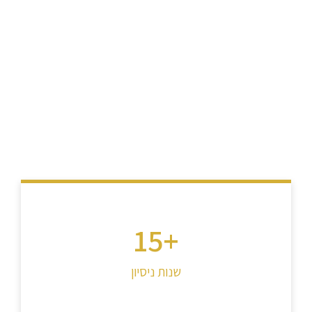
South Korea
למסורת מיוחדת במינה
לחצו כאן
15
+
שנות ניסיון