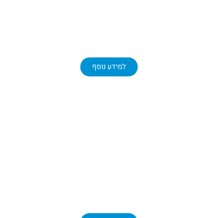
תחזוקה
תחזוקת מערכות טכניות
למידע נוסף
שירותים
ניקיון מקצועי למבנים עסקיים