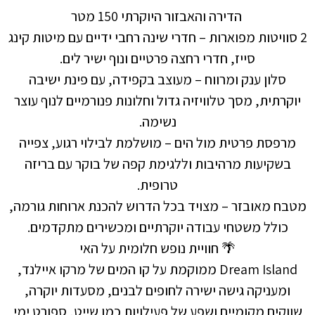
הדירה והאבזור היוקרתי 150 מטר
מפוארות – חדרי שינה רחבי ידיים עם מיטות קינג
ייז, חדרי רחצה פרטיים ונוף ישיר לים.
ק ומרווח – מעוצב בקפידה, עם פינת ישיבה
סך טלוויזיה גדול וחלונות פנורמיים לנוף עוצר
נשימה.
טית מול הים – מושלמת לבילוי רגוע, צפייה
 מרהיבות וללגימת קפה של בוקר עם בריזה
טרופית.
ר – מצויד בכל הדרוש להכנת ארוחות גורמה,
טחי עבודה יוקרתיים ומכשירים מתקדמים.
🌴 חוויית נופש חלומית על האי
Dream Island ממוקמת על קו המים של מרקו איילנד,
 גישה ישירה לחופים לבנים, מסעדות יוקרה,
ומיים ושפע של פעילויות כמו שייט, ספורט ימי