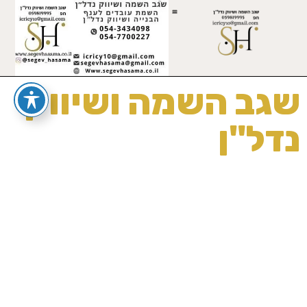
שגב השמה ושיווק
נדל"ן